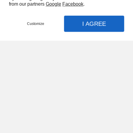
from our partners
Google
Facebook
.
Gilet de trap BROWNING Modèle Hidalgo
I AGREE
Customize
70,00 €
BERETTA