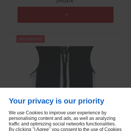
299,00 €
BROWNING
Your privacy is our priority
We use Cookies to improve user experience by
personalising content and ads, as well as analyzing
traffic and optimizing social networks functionalities.
GILET DE TRAP BROWNING MOD HILDALGO
By clicking "I Agree" you consent to the use of Cookies