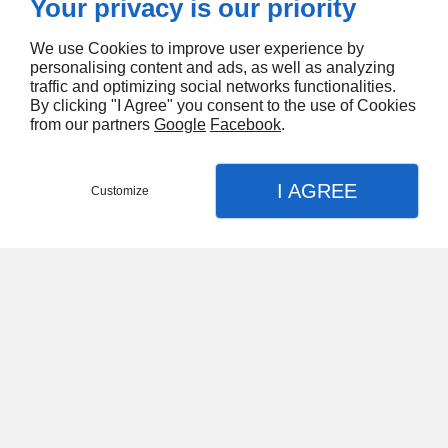
Your privacy is our priority
Les prix barrés sont des prix publics indicatifs donnés par les
fabricants ou généralement constatés dans la grande
We use Cookies to improve user experience by
distribution...
personalising content and ads, as well as analyzing
traffic and optimizing social networks functionalities.
By clicking "I Agree" you consent to the use of Cookies
from our partners
Google
Facebook
.
I AGREE
Customize