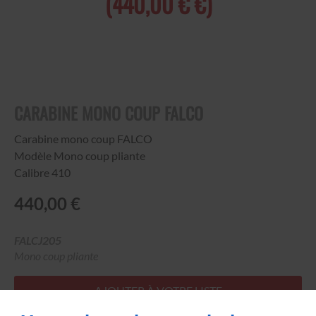
(440,00 € €)
CARABINE MONO COUP FALCO
Carabine mono coup FALCO
Modèle Mono coup pliante
Calibre 410
440,00 €
FALCJ205
Mono coup pliante
AJOUTER À VOTRE LISTE