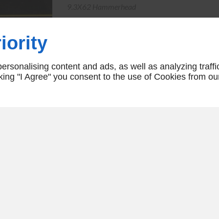
9.3X62 Hammerhead
AJOUTE
iority
Les prix barrés sont des prix publics indicatifs d
rsonalising content and ads, as well as analyzing traffi
grande distribution...
icking "I Agree" you consent to the use of Cookies from ou