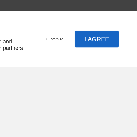
R À VOTRE LISTE
onnés par les fabricants ou généralement constatés dans la
I AGREE
Customize
c and
r partners
Nombre d'avis :
0