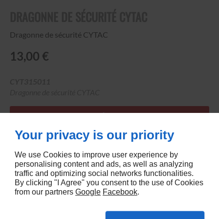
DRAGONNE DE SÉCURITÉ CYTAC
Dragonne de sécurité CYTAC
13,00 €
CYT315011
Dragonne de sécurité CYTAC
AJOUTER À VOTRE LISTE
Your privacy is our priority
Les prix barrés sont des prix publics indicatifs donnés par les
fabricants ou généralement constatés dans la grande
We use Cookies to improve user experience by
personalising content and ads, as well as analyzing
distribution...
traffic and optimizing social networks functionalities.
By clicking "I Agree" you consent to the use of Cookies
from our partners
Google
Facebook
.