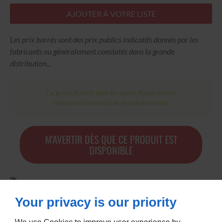
AJOUTER À VOTRE LISTE
Les prix barrés sont des prix publics indicatifs donnés par les
fabricants ou généralement constatés dans la grande
distribution...
Ce produit n’est plus en stock. Nous serons
réapprovisionnés très prochainement.
M'AVERTIR DÈS QUE CE PRODUIT EST
DISPONIBLE
Your privacy is our priority