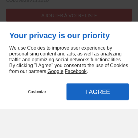
AJOUTER À VOTRE LISTE
Les prix barrés sont des prix publics indicatifs donnés par les
Your privacy is our priority
fabricants ou généralement constatés dans la grande
distribution...
We use Cookies to improve user experience by
personalising content and ads, as well as analyzing
traffic and optimizing social networks functionalities.
By clicking "I Agree" you consent to the use of Cookies
from our partners
Google
Facebook
.
I AGREE
Customize