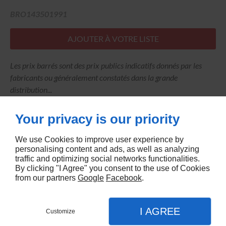
BRO143501991
AJOUTER À VOTRE LISTE
Les prix barrés sont des prix publics indicatifs donnés par les
fabricants ou généralement constatés dans la grande
distribution...
Your privacy is our priority
We use Cookies to improve user experience by
personalising content and ads, as well as analyzing
traffic and optimizing social networks functionalities.
By clicking "I Agree" you consent to the use of Cookies
from our partners
Google
Facebook
.
I AGREE
Customize